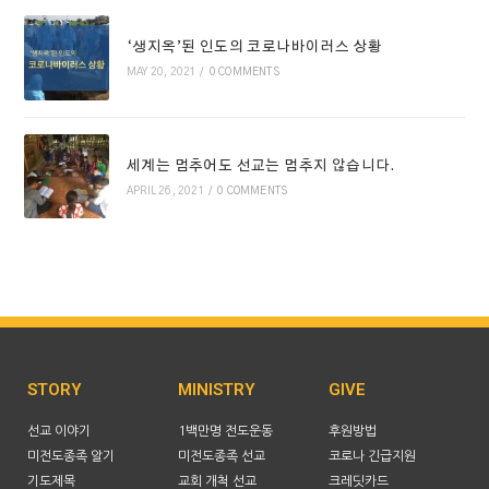
‘생지옥’된 인도의 코로나바이러스 상황
MAY 20, 2021
/
0 COMMENTS
세계는 멈추어도 선교는 멈추지 않습니다.
APRIL 26, 2021
/
0 COMMENTS
STORY
MINISTRY
GIVE
선교 이야기
1백만명 전도운동
후원방법
미전도종족 알기
미전도종족 선교
코로나 긴급지원
기도제목
교회 개척 선교
크레딧카드