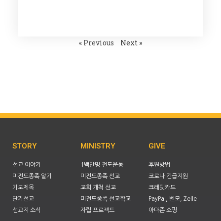
« Previous
Next »
STORY
MINISTRY
GIVE
선교 이야기
1백만명 전도운동
후원방법
미전도종족 알기
미전도종족 선교
코로나 긴급지원
기도제목
교회 개척 선교
크레딧카드
단기선교
미전도종족 선교학교
PayPal, 벤모, Zelle
선교지 소식
자립 프로젝트
아마존 쇼핑